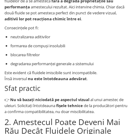
fluidelor de a se amesteca
fără a degrada proprietățile sau
performanța
amestecului rezultat. Aici intervine chimia. Chiar dacă
două fluide se pot amesteca perfect din punct de vedere vizual,
aditivii lor pot reacționa chimic între ei
.
Consecințele pot fi:
neutralizarea aditivilor
formarea de compuși insolubili
blocarea filtrelor
degradarea performanței generale a sistemului
Este evident că fluidele imiscibile sunt incompatibile.
Însă inversul
nu este întotdeauna adevărat
.
Sfat practic
👉
Nu vă bazați niciodată pe aspectul vizual
al unui amestec de
uleiuri. Solicitați întotdeauna
fișele tehnice
de la producători pentru
a confirma compatibilitatea, nu doar miscibilitatea.
2. Amestecul Poate Deveni Mai
Rău Decât Fluidele Originale