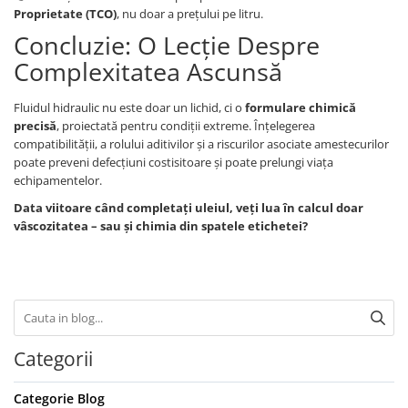
Proprietate (TCO)
, nu doar a prețului pe litru.
Concluzie: O Lecție Despre
Complexitatea Ascunsă
Fluidul hidraulic nu este doar un lichid, ci o
formulare chimică
precisă
, proiectată pentru condiții extreme. Înțelegerea
compatibilității, a rolului aditivilor și a riscurilor asociate amestecurilor
poate preveni defecțiuni costisitoare și poate prelungi viața
echipamentelor.
Data viitoare când completați uleiul, veți lua în calcul doar
vâscozitatea – sau și chimia din spatele etichetei?
Categorii
Categorie Blog