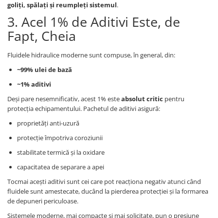
goliți, spălați și reumpleți sistemul
.
3. Acel 1% de Aditivi Este, de
Fapt, Cheia
Fluidele hidraulice moderne sunt compuse, în general, din:
~99% ulei de bază
~1% aditivi
Deși pare nesemnificativ, acest 1% este
absolut critic
pentru
protecția echipamentului. Pachetul de aditivi asigură:
proprietăți anti-uzură
protecție împotriva coroziunii
stabilitate termică și la oxidare
capacitatea de separare a apei
Tocmai acești aditivi sunt cei care pot reacționa negativ atunci când
fluidele sunt amestecate, ducând la pierderea protecției și la formarea
de depuneri periculoase.
Sistemele moderne, mai compacte și mai solicitate, pun o presiune