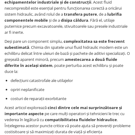
echipamentelor industriale și de construcții
. Acest fluid
necompresibil este esențial pentru funcționarea corectă a oricărui
sistem hidraulic, având rolul de a
transfera putere
, de a
lubrifia
componentele mobile
și de a
disipa căldura
. Fără el, utilaje
puternice precum excavatoarele, stivuitoarele sau presele industriale
ar fi inerte.
Deși pare un component simplu,
complexitatea sa este frecvent
subestimată
. Chimia din spatele unui fluid hidraulic modern este un
echilibru delicat între uleiuri de bază și pachete de aditivi specializați. O
greșeală aparent minoră, precum
amestecarea a două fluide
diferite în același sistem
, poate perturba acest echilibru și poate
duce la:
defecțiuni catastrofale ale utilajelor
opriri neplanificate
costuri de reparații exorbitante
Acest articol explorează
cinci dintre cele mai surprinzătoare și
importante aspecte
pe care mulți operatori și tehnicieni le trec cu
vederea în legătură cu
compatibilitatea fluidelor hidraulice
.
Înțelegerea acestor puncte critice vă poate ajuta să preveniți probleme
costisitoare și să maximizați durata de viață și eficiența