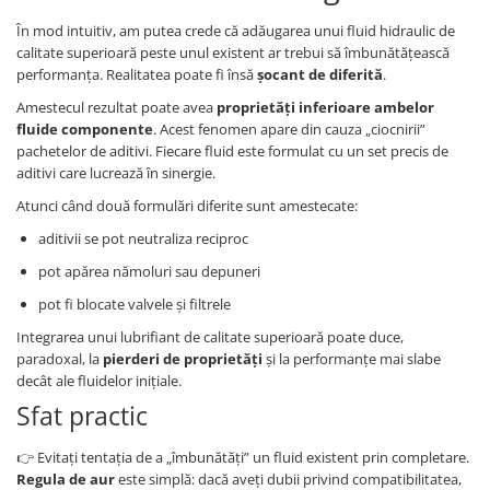
În mod intuitiv, am putea crede că adăugarea unui fluid hidraulic de
calitate superioară peste unul existent ar trebui să îmbunătățească
performanța. Realitatea poate fi însă
șocant de diferită
.
Amestecul rezultat poate avea
proprietăți inferioare ambelor
fluide componente
. Acest fenomen apare din cauza „ciocnirii”
pachetelor de aditivi. Fiecare fluid este formulat cu un set precis de
aditivi care lucrează în sinergie.
Atunci când două formulări diferite sunt amestecate:
aditivii se pot neutraliza reciproc
pot apărea nămoluri sau depuneri
pot fi blocate valvele și filtrele
Integrarea unui lubrifiant de calitate superioară poate duce,
paradoxal, la
pierderi de proprietăți
și la performanțe mai slabe
decât ale fluidelor inițiale.
Sfat practic
👉 Evitați tentația de a „îmbunătăți” un fluid existent prin completare.
Regula de aur
este simplă: dacă aveți dubii privind compatibilitatea,