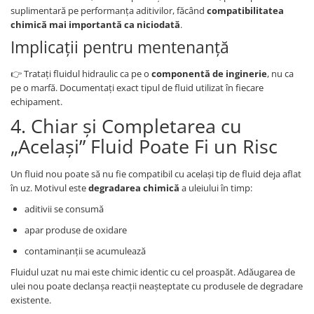
suplimentară pe performanța aditivilor, făcând
compatibilitatea
chimică mai importantă ca niciodată
.
Implicații pentru mentenanță
👉 Tratați fluidul hidraulic ca pe o
componentă de inginerie
, nu ca
pe o marfă. Documentați exact tipul de fluid utilizat în fiecare
echipament.
4. Chiar și Completarea cu
„Același” Fluid Poate Fi un Risc
Un fluid nou poate să nu fie compatibil cu același tip de fluid deja aflat
în uz. Motivul este
degradarea chimică
a uleiului în timp:
aditivii se consumă
apar produse de oxidare
contaminanții se acumulează
Fluidul uzat nu mai este chimic identic cu cel proaspăt. Adăugarea de
ulei nou poate declanșa reacții neașteptate cu produsele de degradare
existente.