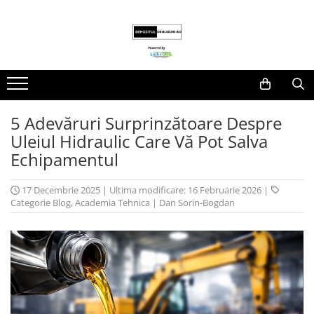
Lubrifianti
Ulei de motor
Fluide transmisie/UTTO
Ulei industrial
5 Adevăruri Surprinzătoare Despre
Uleiul Hidraulic Care Vă Pot Salva
Echipamentul
17 Decembrie 2025
|
Ultima modificare: 16 Februarie 2026
|
Categorie Blog
,
Academia Tehnica
|
Dan Sorin-Bogdan