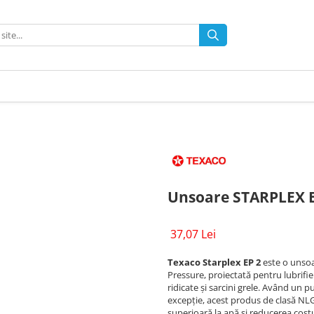
Unsoare STARPLEX E
37,07 Lei
Texaco Starplex EP 2
este o unsoa
Pressure, proiectată pentru lubrifi
ridicate și sarcini grele. Având un 
excepție, acest produs de clasă NLG
superioară la apă și reducerea cos