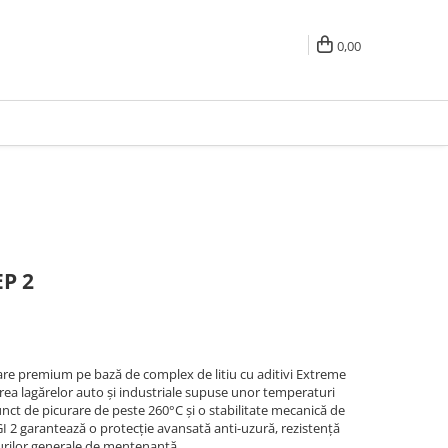
0,00
P 2
re premium pe bază de complex de litiu cu aditivi Extreme
erea lagărelor auto și industriale supuse unor temperaturi
punct de picurare de peste 260°C și o stabilitate mecanică de
I 2 garantează o protecție avansată anti-uzură, rezistență
turilor generale de mentenanță.