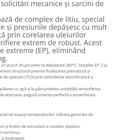
solicitări mecanice și sarcini de
ză de complex de litiu, special
re și presiunile depășesc cu mult
ă prin corelarea uleiurilor
brifiere extrem de robust. Acest
ile extreme (EP), eliminând
ng.
u un punct de picurare ce depășește 260°C, Starplex EP 2 își
tament structural previne fluidizarea prematură și
le de operare (TCO) prin extinderea semnificativă a
spălarea cu apă și la pătrunderea umidității atmosferice.
e de etanșare, asigură izolarea perfectă a ansamblului
cial cei expuși temperaturilor ridicate generate de
r și liniilor de extrudare a maselor plastice.
m continuu.
 și intemperii.