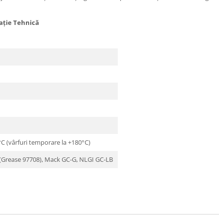
cație Tehnică
°C (vârfuri temporare la +180°C)
(Grease 97708), Mack GC-G, NLGI GC-LB