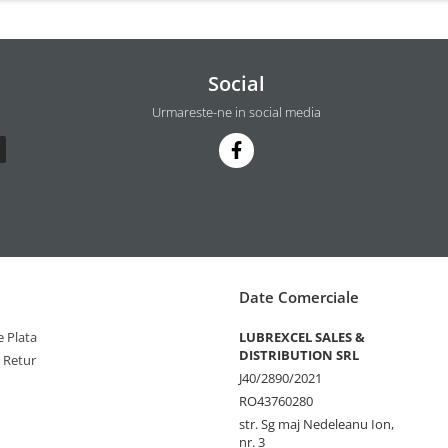
Social
Urmareste-ne in social media
Date Comerciale
 Plata
LUBREXCEL SALES &
DISTRIBUTION SRL
e Retur
J40/2890/2021
RO43760280
str. Sg maj Nedeleanu Ion,
nr. 3