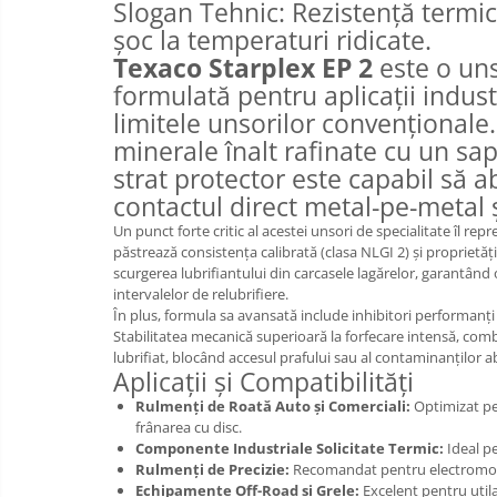
Slogan Tehnic: Rezistență termică
șoc la temperaturi ridicate.
Texaco Starplex EP 2
este o uns
formulată pentru aplicații indus
limitele unsorilor convenționale
minerale înalt rafinate cu un sap
strat protector este capabil să a
contactul direct metal-pe-metal 
Un punct forte critic al acestei unsori de specialitate îl rep
păstrează consistența calibrată (clasa NLGI 2) și proprietă
scurgerea lubrifiantului din carcasele lagărelor, garantân
intervalelor de relubrifiere.
În plus, formula sa avansată include inhibitori performanți 
Stabilitatea mecanică superioară la forfecare intensă, com
lubrifiat, blocând accesul prafului sau al contaminanților a
Aplicații și Compatibilități
Rulmenți de Roată Auto și Comerciali:
Optimizat pen
frânarea cu disc.
Componente Industriale Solicitate Termic:
Ideal pe
Rulmenți de Precizie:
Recomandat pentru electromoto
Echipamente Off-Road și Grele:
Excelent pentru utilaj