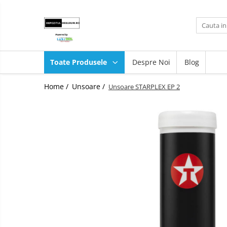
Toate Produsele
Produse
Toate Produsele
Despre Noi
Blog
Lubrifianti
Ulei de motor
Unsoare
Home /
Unsoare /
Unsoare STARPLEX EP 2
Fluide transmisie/UTTO
Ulei industrial