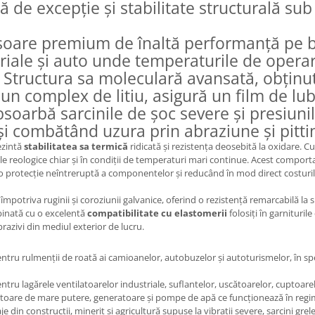
 de excepție și stabilitate structurală sub 
oare premium de înaltă performanță pe ba
triale și auto unde temperaturile de opera
. Structura sa moleculară avansată, obținut
un complex de litiu, asigură un film de lu
bsoarbă sarcinile de șoc severe și presiun
și combătând uzura prin abraziune și pitti
rezintă
stabilitatea sa termică
ridicată și rezistența deosebită la oxidare. C
țile reologice chiar și în condiții de temperaturi mari continue. Acest compor
d o protecție neîntreruptă a componentelor și reducând în mod direct costuri
împotriva ruginii și coroziunii galvanice, oferind o rezistență remarcabilă la 
binată cu o excelentă
compatibilitate cu elastomerii
folosiți în garnituril
brazivi din mediul exterior de lucru.
tru rulmenții de roată ai camioanelor, autobuzelor și autoturismelor, în spe
ntru lagărele ventilatoarelor industriale, suflantelor, uscătoarelor, cuptoarelo
are de mare putere, generatoare și pompe de apă ce funcționează în regi
e din construcții, minerit și agricultură supuse la vibrații severe, sarcini grele