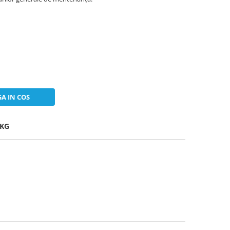
A IN COS
-KG