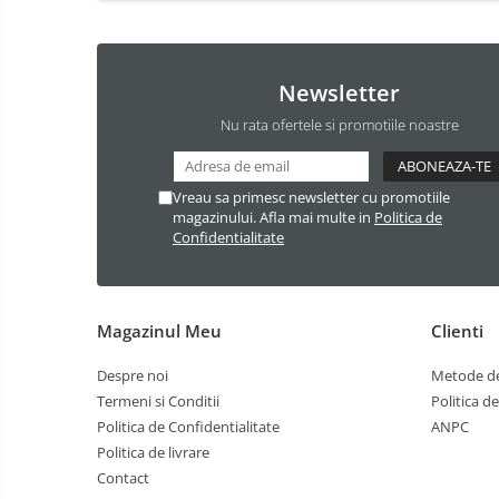
Newsletter
Nu rata ofertele si promotiile noastre
Vreau sa primesc newsletter cu promotiile
magazinului. Afla mai multe in
Politica de
Confidentialitate
Magazinul Meu
Clienti
Despre noi
Metode de
Termeni si Conditii
Politica d
Politica de Confidentialitate
ANPC
Politica de livrare
Contact