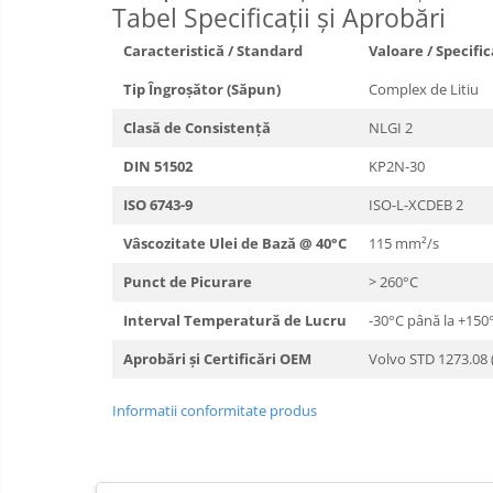
Tabel Specificații și Aprobări
Caracteristică / Standard
Valoare / Specifi
Tip Îngroșător (Săpun)
Complex de Litiu
Clasă de Consistență
NLGI 2
DIN 51502
KP2N-30
ISO 6743-9
ISO-L-XCDEB 2
Vâscozitate Ulei de Bază @ 40°C
115 mm²/s
Punct de Picurare
> 260°C
Interval Temperatură de Lucru
-30°C până la +150
Aprobări și Certificări OEM
Volvo STD 1273.08 
Informatii conformitate produs