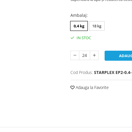
Ambalaj
:
0,4 kg
18 kg
IN STOC
ADAUG
Cod Produs:
STARPLEX EP2-0.4
Adauga la Favorite