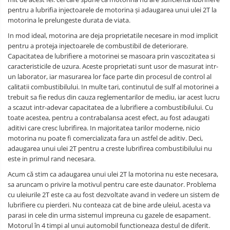
pentru a lubrifia injectoarele de motorina și adaugarea unui ulei 2T la
motorina le prelungeste durata de viata.
In mod ideal, motorina are deja proprietatile necesare in mod implicit
pentru a proteja injectoarele de combustibil de deteriorare.
Capacitatea de lubrifiere a motorinei se masoara prin vascozitatea si
caracteristicile de uzura. Aceste proprietati sunt usor de masurat intr-
un laborator, iar masurarea lor face parte din procesul de control al
calitatii combustibilului. In multe tari, continutul de sulf al motorinei a
trebuit sa fie redus din cauza reglementarilor de mediu, iar acest lucru
a scazut intr-adevar capacitatea de a lubrifiere a combustibilului. Cu
toate acestea, pentru a contrabalansa acest efect, au fost adaugati
aditivi care cresc lubrifirea. In majoritatea tarilor moderne, nicio
motorina nu poate fi comercializata fara un astfel de aditiv. Deci,
adaugarea unui ulei 2T pentru a creste lubrifirea combustibilului nu
este in primul rand necesara.
Acum că stim ca adaugarea unui ulei 2T la motorina nu este necesara,
sa aruncam o privire la motivul pentru care este daunator. Problema
cu uleiurile 2T este ca au fost dezvoltate avand in vedere un sistem de
lubrifiere cu pierderi. Nu conteaza cat de bine arde uleiul, acesta va
parasi in cele din urma sistemul impreuna cu gazele de esapament.
Motorul în 4 timpi al unui automobil functioneaza destul de diferit.