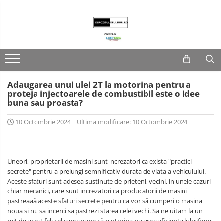
Lubrifianti
Ulei de motor
Fluide transmisie/UTTO
Adaugarea unui ulei 2T la motorina pentru a
Ulei industrial
proteja injectoarele de combustibil este o idee
buna sau proasta?
10 Octombrie 2024
|
Ultima modificare: 10 Octombrie 2024
Uneori, proprietarii de masini sunt increzatori ca exista "practici
secrete" pentru a prelungi semnificativ durata de viata a vehiculului.
Aceste sfaturi sunt adesea sustinute de prieteni, vecini, in unele cazuri
chiar mecanici, care sunt increzatori ca producatorii de masini
pastreaaă aceste sfaturi secrete pentru ca vor să cumperi o masina
noua si nu sa incerci sa pastrezi starea celei vechi. Sa ne uitam la un
mit de acest fel: cel care spune că motorina nu are suficienta lubrifiere