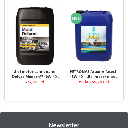
NOU
Ulei motor camionane
PETRONAS Arbor Alfatech
Delvac Modern™ 10W-40
15W-40 – Ulei motor diesel
Advanced Protection (fost
627,76 Lei
pentru utilaje agricole și
de la 165,24 Lei
Mobil Delvac™ XHP ESP
de construcții
10W-40)
Newsletter