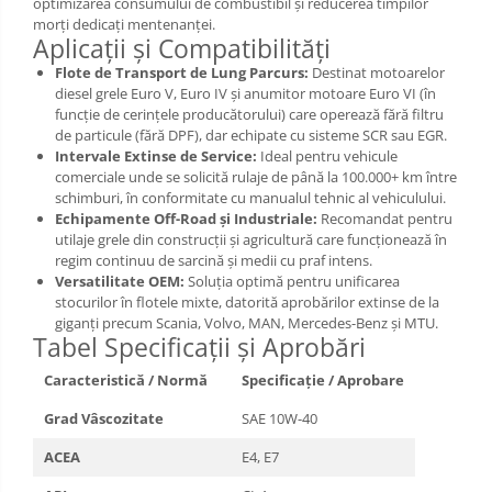
optimizarea consumului de combustibil și reducerea timpilor
morți dedicați mentenanței.
Aplicații și Compatibilități
Flote de Transport de Lung Parcurs:
Destinat motoarelor
diesel grele Euro V, Euro IV și anumitor motoare Euro VI (în
funcție de cerințele producătorului) care operează fără filtru
de particule (fără DPF), dar echipate cu sisteme SCR sau EGR.
Intervale Extinse de Service:
Ideal pentru vehicule
comerciale unde se solicită rulaje de până la 100.000+ km între
schimburi, în conformitate cu manualul tehnic al vehiculului.
Echipamente Off-Road și Industriale:
Recomandat pentru
utilaje grele din construcții și agricultură care funcționează în
regim continuu de sarcină și medii cu praf intens.
Versatilitate OEM:
Soluția optimă pentru unificarea
stocurilor în flotele mixte, datorită aprobărilor extinse de la
giganți precum Scania, Volvo, MAN, Mercedes-Benz și MTU.
Tabel Specificații și Aprobări
Caracteristică / Normă
Specificație / Aprobare
Grad Vâscozitate
SAE 10W-40
ACEA
E4, E7