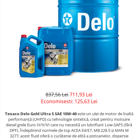
837,56 Lei
711,93 Lei
Economisesti:
125,63
Lei
Texaco Delo Gold Ultra S SAE 10W-40
este un ulei de motor de înaltă
performanță (UHPD) cu tehnologie sintetică, creat pentru motoare
diesel grele Euro IV/V/VI care nu necesită un lubrifiant Low-SAPS (fără
DPF). Îndeplinind normele de top ACEA E4/E7, MB 228.5 și MAN M
3277, acest fluid oferă o curățenie de elită a pistoanelor, dispersie