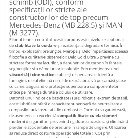
schimb (ODI), conform
specificațiilor stricte ale
constructorilor de top precum
Mercedes-Benz (MB 228.5) și MAN
(M 3277).
Pilonul tehnic central al acestui produs este nivelul excepțional
de
stabilitate la oxidare
și rezistență la degradare termică. În
timpul exploatării prelungite, Meropa și Delo împărtășesc aceeași
filozofie a curățeniei sistemelor: Delo Gold Ultra S previne cu
strictețe formarea lacurilor, a depunerilor de carbon în fantele
segmenților și a nămolurilor insolubile. Prin menținerea unei
vâscozități cinematice
stabile și dispersarea eficientă a
funinginii, uleiul elimină riscul de uzură abrazivă pe camăși și axe
cu came, asigurând o protecție superioară a componentelor
critice pe întreaga durată a ciclului de utilizare.
Datorită unui indice de bazicitate (TBN) ridicat și extrem de stabil,
acest lubrifiant oferă o capacitate superioară de neutralizare a
compușilor acizi rezultați din combustie. Formula sa garantează,
de asemenea, o excelentă
compatibilitate cu elastomerii
moderni din garnituri, prevenind rigidizarea acestora și eliminând
pierderile accidentale de presiune în rampa de ungere. Utilizarea
sa reduce direct costurile operaționale totale (TCO) prin