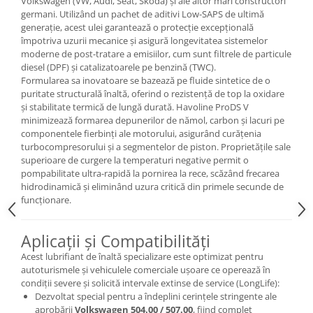
Volkswagen (VW, Audi, Seat, Skoda) și ale altor mari constructori
germani. Utilizând un pachet de aditivi Low-SAPS de ultimă
generație, acest ulei garantează o protecție excepțională
împotriva uzurii mecanice și asigură longevitatea sistemelor
moderne de post-tratare a emisiilor, cum sunt filtrele de particule
diesel (DPF) și catalizatoarele pe benzină (TWC).
Formularea sa inovatoare se bazează pe fluide sintetice de o
puritate structurală înaltă, oferind o rezistență de top la oxidare
și stabilitate termică de lungă durată. Havoline ProDS V
minimizează formarea depunerilor de nămol, carbon și lacuri pe
componentele fierbinți ale motorului, asigurând curățenia
turbocompresorului și a segmentelor de piston. Proprietățile sale
superioare de curgere la temperaturi negative permit o
pompabilitate ultra-rapidă la pornirea la rece, scăzând frecarea
hidrodinamică și eliminând uzura critică din primele secunde de
funcționare.
Aplicații și Compatibilități
Acest lubrifiant de înaltă specializare este optimizat pentru
autoturismele și vehiculele comerciale ușoare ce operează în
condiții severe și solicită intervale extinse de service (LongLife):
Dezvoltat special pentru a îndeplini cerințele stringente ale
aprobării
Volkswagen 504.00 / 507.00
, fiind complet