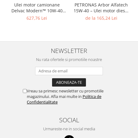
Ulei motor camionane
PETRONAS Arbor Alfatech
Delvac Modern™ 10W-40
15W-40 – Ulei motor diesel
Advanced Protection (fost
pentru utilaje agricole și de
627,76 Lei
de la 165,24 Lei
Mobil Delvac™ XHP ESP
construcții
10W-40)
NEWSLETTER
Nu rata ofertele si promotiile noastre
Vreau sa primesc newsletter cu promotiile
magazinului. Afla mai multe in
Politica de
Confidentialitate
SOCIAL
Urmareste-ne in social media