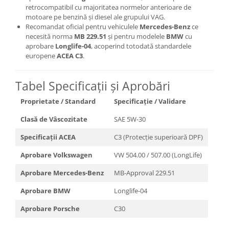
retrocompatibil cu majoritatea normelor anterioare de
motoare pe benzină și diesel ale grupului VAG.
Recomandat oficial pentru vehiculele
Mercedes-Benz
ce
necesită norma
MB 229.51
și pentru modelele
BMW
cu
aprobare
Longlife-04
, acoperind totodată standardele
europene
ACEA C3
.
Tabel Specificații și Aprobări
Proprietate / Standard
Specificație / Validare
Clasă de Vâscozitate
SAE 5W-30
Specificații ACEA
C3 (Protecție superioară DPF)
Aprobare Volkswagen
VW 504.00 / 507.00 (LongLife)
Aprobare Mercedes-Benz
MB-Approval 229.51
Aprobare BMW
Longlife-04
Aprobare Porsche
C30