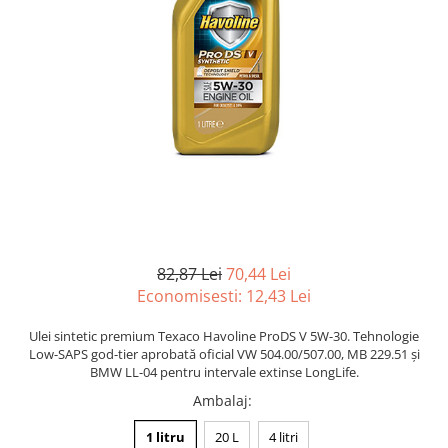
82,87 Lei
70,44 Lei
Economisesti:
12,43
Lei
Ulei sintetic premium Texaco Havoline ProDS V 5W-30. Tehnologie
Low-SAPS god-tier aprobată oficial VW 504.00/507.00, MB 229.51 și
BMW LL-04 pentru intervale extinse LongLife.
Ambalaj
:
1 litru
20 L
4 litri