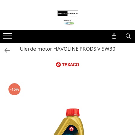
Toate Produsele
Produse
Lubrifianti
Ulei de motor
Ulei de motor HAVOLINE PRODS V 5W30
Fluide transmisie/UTTO
Ulei industrial
Unsoare
-15%