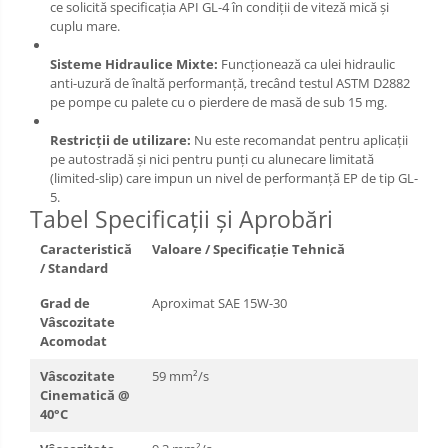
ce solicită specificația API GL-4 în condiții de viteză mică și
cuplu mare.
Sisteme Hidraulice Mixte:
Funcționează ca ulei hidraulic
anti-uzură de înaltă performanță, trecând testul ASTM D2882
pe pompe cu palete cu o pierdere de masă de sub 15 mg.
Restricții de utilizare:
Nu este recomandat pentru aplicații
pe autostradă și nici pentru punți cu alunecare limitată
(limited-slip) care impun un nivel de performanță EP de tip GL-
5.
Tabel Specificații și Aprobări
Caracteristică
Valoare / Specificație Tehnică
/ Standard
Grad de
Aproximat SAE 15W-30
Vâscozitate
Acomodat
Vâscozitate
59 mm²/s
Cinematică @
40°C