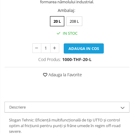
formarea nămolului industrial.
Ambalaj
:
20 L
208 L
IN STOC
ADAUGA IN COS
Cod Produs:
1000-THF-20-L
Adauga la Favorite
Descriere
Slogan Tehnic: Eficiență multifuncțională de tip UTTO și control
optim al fricțiunii pentru punți și frâne umede în regim off-road
severe.