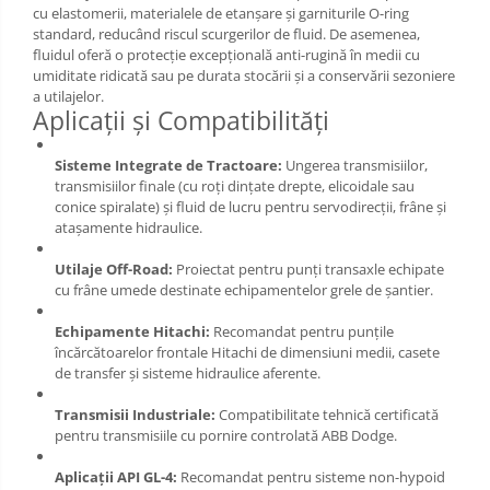
cu elastomerii, materialele de etanșare și garniturile O-ring
standard, reducând riscul scurgerilor de fluid. De asemenea,
fluidul oferă o protecție excepțională anti-rugină în medii cu
umiditate ridicată sau pe durata stocării și a conservării sezoniere
a utilajelor.
Aplicații și Compatibilități
Sisteme Integrate de Tractoare:
Ungerea transmisiilor,
transmisiilor finale (cu roți dințate drepte, elicoidale sau
conice spiralate) și fluid de lucru pentru servodirecții, frâne și
atașamente hidraulice.
Utilaje Off-Road:
Proiectat pentru punți transaxle echipate
cu frâne umede destinate echipamentelor grele de șantier.
Echipamente Hitachi:
Recomandat pentru punțile
încărcătoarelor frontale Hitachi de dimensiuni medii, casete
de transfer și sisteme hidraulice aferente.
Transmisii Industriale:
Compatibilitate tehnică certificată
pentru transmisiile cu pornire controlată ABB Dodge.
Aplicații API GL-4:
Recomandat pentru sisteme non-hypoid