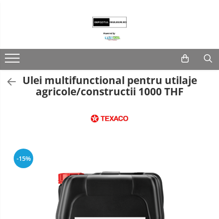
Lubrifianti
Ulei de motor
Fluide transmisie/UTTO
Ulei multifunctional pentru utilaje
Ulei industrial
agricole/constructii 1000 THF
-15%