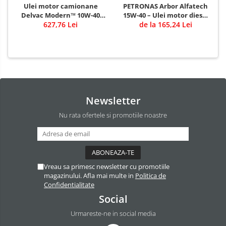
Ulei motor camionane
PETRONAS Arbor Alfatech
Delvac Modern™ 10W-40
15W-40 – Ulei motor diesel
Advanced Protection (fost
627,76 Lei
pentru utilaje agricole și
de la 165,24 Lei
Mobil Delvac™ XHP ESP
de construcții
10W-40)
Newsletter
Nu rata ofertele si promotiile noastre
Vreau sa primesc newsletter cu promotiile
magazinului. Afla mai multe in
Politica de
Confidentialitate
Social
Urmareste-ne in social media