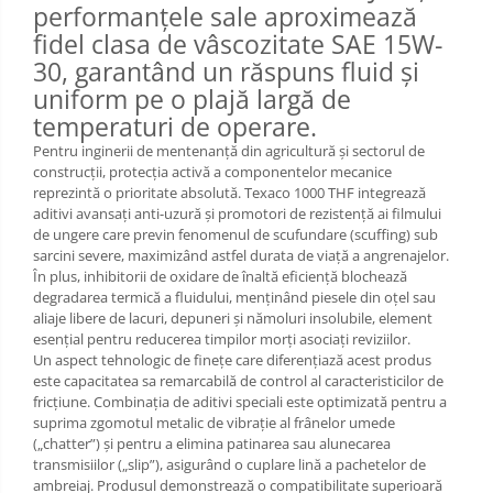
performanțele sale aproximează
fidel clasa de vâscozitate SAE 15W-
30, garantând un răspuns fluid și
uniform pe o plajă largă de
temperaturi de operare.
Pentru inginerii de mentenanță din agricultură și sectorul de
construcții, protecția activă a componentelor mecanice
reprezintă o prioritate absolută. Texaco 1000 THF integrează
aditivi avansați anti-uzură și promotori de rezistență ai filmului
de ungere care previn fenomenul de scufundare (scuffing) sub
sarcini severe, maximizând astfel durata de viață a angrenajelor.
În plus, inhibitorii de oxidare de înaltă eficiență blochează
degradarea termică a fluidului, menținând piesele din oțel sau
aliaje libere de lacuri, depuneri și nămoluri insolubile, element
esențial pentru reducerea timpilor morți asociați reviziilor.
Un aspect tehnologic de finețe care diferențiază acest produs
este capacitatea sa remarcabilă de control al caracteristicilor de
fricțiune. Combinația de aditivi speciali este optimizată pentru a
suprima zgomotul metalic de vibrație al frânelor umede
(„chatter”) și pentru a elimina patinarea sau alunecarea
transmisiilor („slip”), asigurând o cuplare lină a pachetelor de
ambreiaj. Produsul demonstrează o compatibilitate superioară