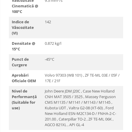
Vâscozitate
9.3 mm²/s
Cinematică @
100°C
Indice de
142
Vâscozitate
(VI)
Densitate @
0.872 kg/l
15°C
Punct de
-45°C
Curgere
Aprobări
Volvo 97303 (WB 101) , ZF TE-ML 03E / 05F /
Oficiale OEM
17E / 21F
Nivel de
John Deere JDM J20C , Case New Holland
Performanță
CNH MAT 3505 / 3525 , Massey Ferguson
(Suitable for
CMS M1135 / M1141 / M1143 / M1145 ,
use)
Kubota UDT , Valtra G2-08 (XT-60) , Ford
New Holland ESN-M2C134-D / FNHA-2-C-
201.00 , Caterpillar TO-2 , ZF TE-ML 06K ,
AGCO 821XL , API GL-4