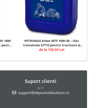
NOU
th 10W-
PETRONAS Arbor MTF 10W-30 – Ulei
OPET Ful
ic pentru
transmisie UTTO pentru tractoare și
de la 150,50 Lei
utilaje agricole
Suport clienti
9-17
support@depozituldeuleiuri.ro