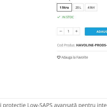
1 litru
20 L
4 litri
IN STOC
ADAUG
Cod Produs:
HAVOLINE-PRODS-
Adauga la Favorite
i protecție Low-SAPS avansată pentru inte