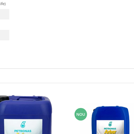
ife)
NOU