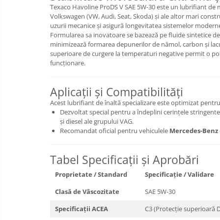
Texaco Havoline ProDS V SAE 5W-30 este un lubrifiant de mo
Volkswagen (VW, Audi, Seat, Skoda) și ale altor mari const
uzurii mecanice și asigură longevitatea sistemelor moderne d
Formularea sa inovatoare se bazează pe fluide sintetice de o
minimizează formarea depunerilor de nămol, carbon și lacu
superioare de curgere la temperaturi negative permit o pom
funcționare.
Aplicații și Compatibilități
Acest lubrifiant de înaltă specializare este optimizat pentru
Dezvoltat special pentru a îndeplini cerințele stringente
și diesel ale grupului VAG.
Recomandat oficial pentru vehiculele
Mercedes-Benz
Tabel Specificații și Aprobări
Proprietate / Standard
Specificație / Validare
Clasă de Vâscozitate
SAE 5W-30
Specificații ACEA
C3 (Protecție superioară 