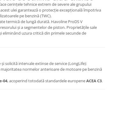
ace cerințele tehnice extrem de severe ale grupului
 acest ulei garantează o protecție excepțională împotriva
alizatoarele pe benzină (TWC).
litate termică de lungă durată. Havoline ProDS V
sorului și a segmentelor de piston. Proprietățile sale
și eliminând uzura critică din primele secunde de
i solicită intervale extinse de service (LongLife):
cu majoritatea normelor anterioare de motoare pe benzină
e-04
, acoperind totodată standardele europene
ACEA C3
.