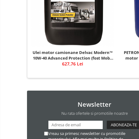
Ulei motor camionane Delvac Modern™
PETRONA
10W-40 Advanced Protection (fost Mobil
motor d
Delvac™ XHP ESP 10W-40)
627,76 Lei
Newsletter
Nu rata ofertele si promotiile noastre
Vreau sa primesc newsletter cu promotiile