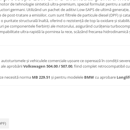
tor de tehnologie sintetică ultra-premium, special formulat pentru a satisf
ructori germani. Utilizând un pachet de aditivi Low-SAPS de ultimă generație,
e post-tratare a emisiilor, cum sunt filtrele de particule diesel (DPF) și cat
 puritate structurală înaltă, oferind o rezistență de top la oxidare și stabi
ri pe componentele fierbinți ale motorului, asigurând curățenia turbocompre
pabilitate ultra-rapidă la pornirea la rece, scăzând frecarea hidrodinamică 
 autoturismele și vehiculele comerciale ușoare ce operează în condiții severe ș
 ale aprobării
Volkswagen 504.00 / 507.00
, fiind complet retrocompatibil 
ce necesită norma
MB 229.51
și pentru modelele
BMW
cu aprobare
Longlif
DPF)