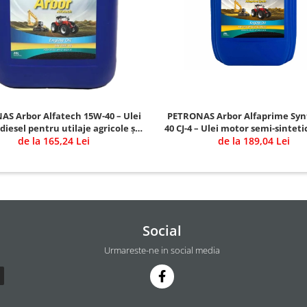
S Arbor Alfatech 15W-40 – Ulei
PETRONAS Arbor Alfaprime Syn
iesel pentru utilaje agricole și
40 CJ-4 – Ulei motor semi-sintet
de la 165,24 Lei
de construcții
utilaje moderne
de la 189,04 Lei
Social
Urmareste-ne in social media