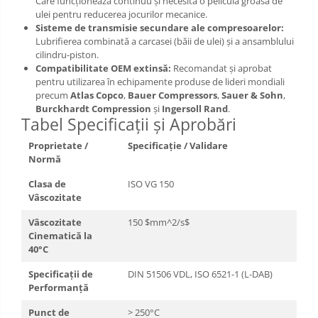
Care funcționează continuu și necesită o peliculă groasă de
ulei pentru reducerea jocurilor mecanice.
Sisteme de transmisie secundare ale compresoarelor:
Lubrifierea combinată a carcasei (băii de ulei) și a ansamblului
cilindru-piston.
Compatibilitate OEM extinsă:
Recomandat și aprobat
pentru utilizarea în echipamente produse de lideri mondiali
precum
Atlas Copco
,
Bauer Compressors
,
Sauer & Sohn
,
Burckhardt Compression
și
Ingersoll Rand
.
Tabel Specificații și Aprobări
Proprietate /
Specificație / Validare
Normă
Clasa de
ISO VG 150
Vâscozitate
Vâscozitate
150 $mm^2/s$
Cinematică la
40°C
Specificații de
DIN 51506 VDL, ISO 6521-1 (L-DAB)
Performanță
Punct de
> 250°C