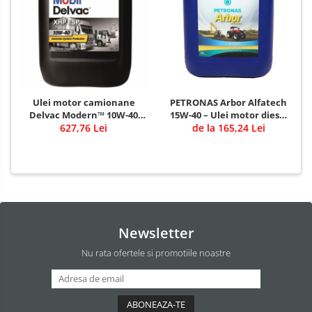
Ulei motor camionane
PETRONAS Arbor Alfatech
Delvac Modern™ 10W-40
15W-40 – Ulei motor diesel
Advanced Protection (fost
627,76 Lei
pentru utilaje agricole și
de la 165,24 Lei
Mobil Delvac™ XHP ESP
de construcții
10W-40)
Newsletter
Nu rata ofertele si promotiile noastre