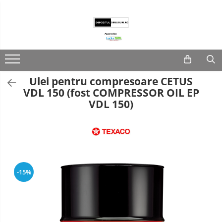
Lubrifianti
Ulei de motor
Fluide transmisie/UTTO
Ulei pentru compresoare CETUS
Ulei industrial
VDL 150 (fost COMPRESSOR OIL EP
VDL 150)
-15%