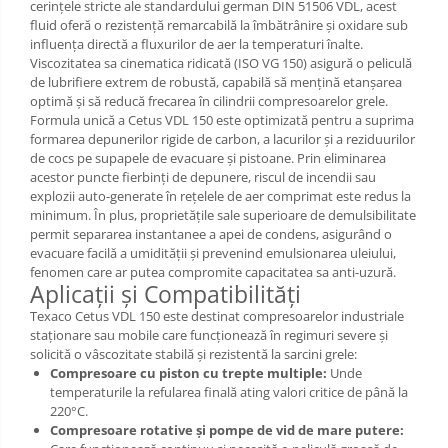
cerințele stricte ale standardului german DIN 51506 VDL, acest
fluid oferă o rezistență remarcabilă la îmbătrânire și oxidare sub
influența directă a fluxurilor de aer la temperaturi înalte.
Viscozitatea sa cinematica ridicată (ISO VG 150) asigură o peliculă
de lubrifiere extrem de robustă, capabilă să mențină etanșarea
optimă și să reducă frecarea în cilindrii compresoarelor grele.
Formula unică a Cetus VDL 150 este optimizată pentru a suprima
formarea depunerilor rigide de carbon, a lacurilor și a reziduurilor
de cocs pe supapele de evacuare și pistoane. Prin eliminarea
acestor puncte fierbinți de depunere, riscul de incendii sau
explozii auto-generate în rețelele de aer comprimat este redus la
minimum. În plus, proprietățile sale superioare de demulsibilitate
permit separarea instantanee a apei de condens, asigurând o
evacuare facilă a umidității și prevenind emulsionarea uleiului,
fenomen care ar putea compromite capacitatea sa anti-uzură.
Aplicații și Compatibilități
Texaco Cetus VDL 150 este destinat compresoarelor industriale
staționare sau mobile care funcționează în regimuri severe și
solicită o vâscozitate stabilă și rezistentă la sarcini grele:
Compresoare cu piston cu trepte multiple:
Unde
temperaturile la refularea finală ating valori critice de până la
220°C.
Compresoare rotative și pompe de vid de mare putere: