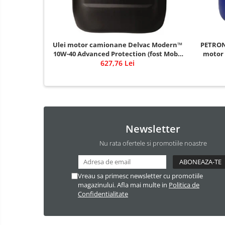
Ulei motor camionane Delvac Modern™
PETRONA
10W-40 Advanced Protection (fost Mobil
motor d
Delvac™ XHP ESP 10W-40)
627,76 Lei
Newsletter
Nu rata ofertele si promotiile noastre
Vreau sa primesc newsletter cu promotiile
magazinului. Afla mai multe in
Politica de
Confidentialitate