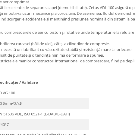
 de aer comprimat.
tății excelente de separare a apei (demulsibilitate), Cetus VDL 100 asigură o p
ții împotriva uzurii mecanice și a coroziunii. De asemenea, fluidul demonstre
nind scurgerile accidentale și menținând presiunea nominală din sistem la par
ompresoarele de aer cu piston și rotative unde temperaturile la refulare pot
rifierea carcasei (băii de ulei), cât și a cilindrilor de compresie.
necesită un lubrifiant cu vâscozitate stabilă și rezistență mare la forfecare.
înalt de puritate și o tendință minimă de formare a spumei.
stricte ale marilor constructori internaționali de compresoare, fiind pe deplin
ecificație / Validare
O VG 100
0 $mm^2/s$
N 51506 VDL, ISO 6521-1 (L-DAB/L-DAH)
240°C