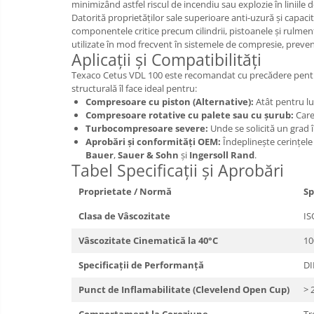
minimizând astfel riscul de incendiu sau explozie în liniile
Datorită proprietăților sale superioare anti-uzură și capaci
componentele critice precum cilindrii, pistoanele și rulmen
utilizate în mod frecvent în sistemele de compresie, preve
Aplicații și Compatibilități
Texaco Cetus VDL 100 este recomandat cu precădere pentru c
structurală îl face ideal pentru:
Compresoare cu piston (Alternative):
Atât pentru lub
Compresoare rotative cu palete sau cu șurub:
Care 
Turbocompresoare severe:
Unde se solicită un grad 
Aprobări și conformități OEM:
Îndeplinește cerințele 
Bauer
,
Sauer & Sohn
și
Ingersoll Rand
.
Tabel Specificații și Aprobări
Proprietate / Normă
Sp
Clasa de Vâscozitate
IS
Vâscozitate Cinematică la 40°C
10
Specificații de Performanță
DI
Punct de Inflamabilitate (Clevelend Open Cup)
> 