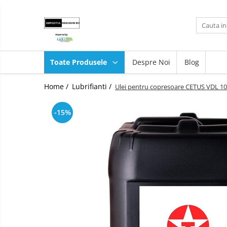
Toate Produsele
Produse
Toate Produsele
Despre Noi
Blog
Lubrifianti
Ulei de motor
Unsoare
Home /
Lubrifianti /
Ulei pentru copresoare CETUS VDL 1
Fluide transmisie/UTTO
-15%
Ulei industrial