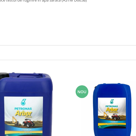
ece testul de ruginire în apă sărată (ASTM D665B)
NOU