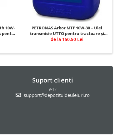
th 10W-
PETRONAS Arbor MTF 10W-30 – Ulei
OPET Ful
ic pentru
transmisie UTTO pentru tractoare și
de la 150,50 Lei
utilaje agricole
Suport clienti
9-17
support@depozituldeuleiuri.ro