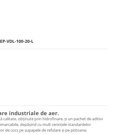
P-VDL-100-20-L
re industriale de aer.
calitate, obținute prin hidrofinare, și un pachet de aditivi
e remarcabile, depășind cu mult cerințele standardelor
lor de cocs pe supapele de refulare și pe pistoane,