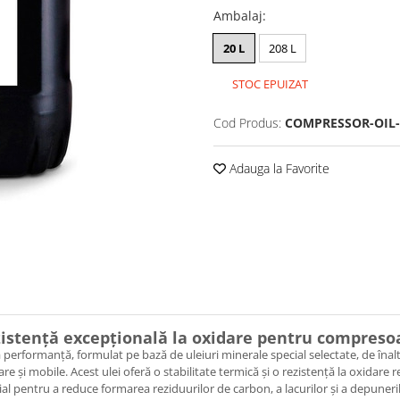
Ambalaj
:
20 L
208 L
STOC EPUIZAT
Cod Produs:
COMPRESSOR-OIL-E
Adauga la Favorite
ezistență excepțională la oxidare pentru compresoa
erformanță, formulat pe bază de uleiuri minerale special selectate, de înaltă 
are și mobile. Acest ulei oferă o stabilitate termică și o rezistență la oxidar
al pentru a reduce formarea reziduurilor de carbon, a lacurilor și a depuneri