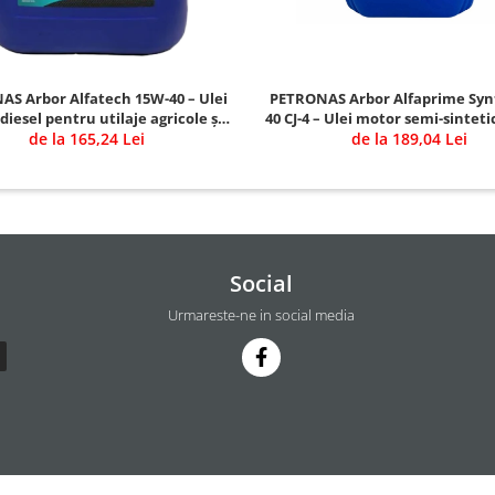
S Arbor Alfatech 15W-40 – Ulei
PETRONAS Arbor Alfaprime Syn
iesel pentru utilaje agricole și
40 CJ-4 – Ulei motor semi-sintet
de la 165,24 Lei
de construcții
utilaje moderne
de la 189,04 Lei
Social
Urmareste-ne in social media