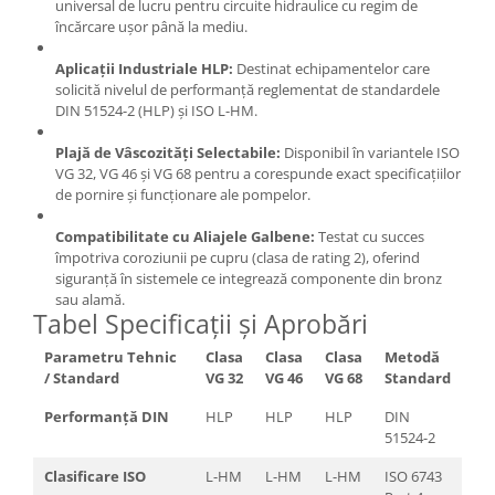
universal de lucru pentru circuite hidraulice cu regim de
încărcare ușor până la mediu.
Aplicații Industriale HLP:
Destinat echipamentelor care
solicită nivelul de performanță reglementat de standardele
DIN 51524-2 (HLP) și ISO L-HM.
Plajă de Vâscozități Selectabile:
Disponibil în variantele ISO
VG 32, VG 46 și VG 68 pentru a corespunde exact specificațiilor
de pornire și funcționare ale pompelor.
Compatibilitate cu Aliajele Galbene:
Testat cu succes
împotriva coroziunii pe cupru (clasa de rating 2), oferind
siguranță în sistemele ce integrează componente din bronz
sau alamă.
Tabel Specificații și Aprobări
Parametru Tehnic
Clasa
Clasa
Clasa
Metodă
/ Standard
VG 32
VG 46
VG 68
Standard
Performanță DIN
HLP
HLP
HLP
DIN
51524-2
Clasificare ISO
L-HM
L-HM
L-HM
ISO 6743