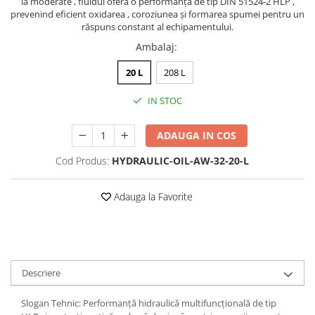
la moderate , fluidul oferă o performanță de tip DIN 51524-2 HLP ,
prevenind eficient oxidarea , coroziunea și formarea spumei pentru un
răspuns constant al echipamentului.
Ambalaj
:
20 L
208 L
IN STOC
ADAUGA IN COS
Cod Produs:
HYDRAULIC-OIL-AW-32-20-L
Adauga la Favorite
Descriere
Slogan Tehnic: Performanță hidraulică multifuncțională de tip