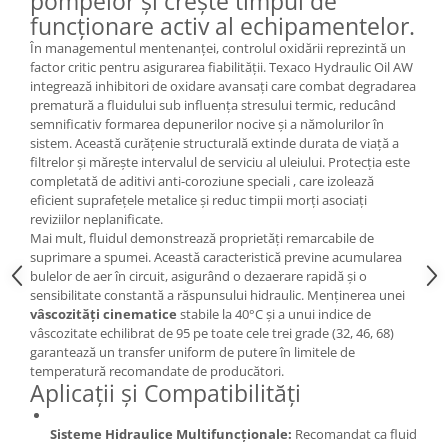
pompelor și crește timpul de
funcționare activ al echipamentelor.
În managementul mentenanței, controlul oxidării reprezintă un
factor critic pentru asigurarea fiabilității. Texaco Hydraulic Oil AW
integrează inhibitori de oxidare avansați care combat degradarea
prematură a fluidului sub influența stresului termic, reducând
semnificativ formarea depunerilor nocive și a nămolurilor în
sistem. Această curățenie structurală extinde durata de viață a
filtrelor și mărește intervalul de serviciu al uleiului. Protecția este
completată de aditivi anti-coroziune speciali , care izolează
eficient suprafețele metalice și reduc timpii morți asociați
reviziilor neplanificate.
Mai mult, fluidul demonstrează proprietăți remarcabile de
suprimare a spumei. Această caracteristică previne acumularea
bulelor de aer în circuit, asigurând o dezaerare rapidă și o
sensibilitate constantă a răspunsului hidraulic. Menținerea unei
vâscozități cinematice
stabile la 40°C și a unui indice de
vâscozitate echilibrat de 95 pe toate cele trei grade (32, 46, 68)
garantează un transfer uniform de putere în limitele de
temperatură recomandate de producători.
Aplicații și Compatibilități
Sisteme Hidraulice Multifuncționale:
Recomandat ca fluid