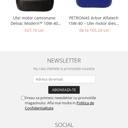
Ulei motor camionane
PETRONAS Arbor Alfatech
Delvac Modern™ 10W-40
15W-40 – Ulei motor diesel
Advanced Protection (fost
pentru utilaje agricole și de
627,76 Lei
de la 165,24 Lei
Mobil Delvac™ XHP ESP
construcții
10W-40)
NEWSLETTER
Nu rata ofertele si promotiile noastre
Vreau sa primesc newsletter cu promotiile
magazinului. Afla mai multe in
Politica de
Confidentialitate
SOCIAL