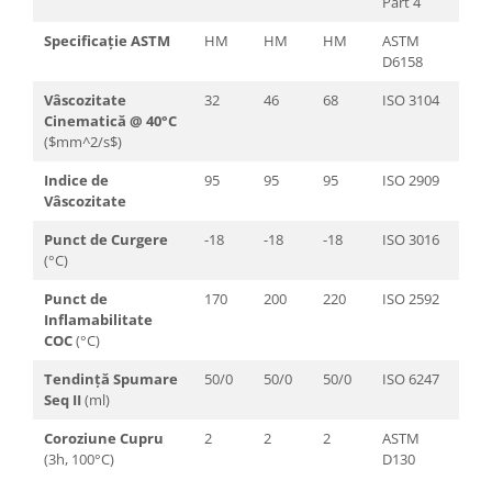
Part 4
Specificație ASTM
HM
HM
HM
ASTM
D6158
Vâscozitate
32
46
68
ISO 3104
Cinematică @ 40°C
($mm^2/s$)
Indice de
95
95
95
ISO 2909
Vâscozitate
Punct de Curgere
-18
-18
-18
ISO 3016
(°C)
Punct de
170
200
220
ISO 2592
Inflamabilitate
COC
(°C)
Tendință Spumare
50/0
50/0
50/0
ISO 6247
Seq II
(ml)
Coroziune Cupru
2
2
2
ASTM
(3h, 100°C)
D130