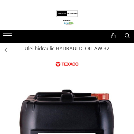
Toate Produsele
Produse
Lubrifianti
Ulei de motor
Ulei hidraulic HYDRAULIC OIL AW 32
Fluide transmisie/UTTO
Ulei industrial
Unsoare