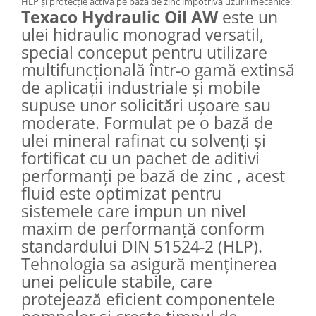
HLP și protecție activă pe bază de zinc împotriva uzurii mecanice.
Texaco Hydraulic Oil AW
este un
ulei hidraulic monograd versatil,
special conceput pentru utilizare
multifuncțională într-o gamă extinsă
de aplicații industriale și mobile
supuse unor solicitări ușoare sau
moderate. Formulat pe o bază de
ulei mineral rafinat cu solvenți și
fortificat cu un pachet de aditivi
performanți pe bază de zinc , acest
fluid este optimizat pentru
sistemele care impun un nivel
maxim de performanță conform
standardului DIN 51524-2 (HLP).
Tehnologia sa asigură menținerea
unei pelicule stabile, care
protejează eficient componentele