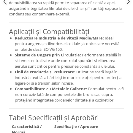
demulsibilitatea sa rapidă permite separarea eficientă a apei,
asigurând integritatea filmului de ulei chiar și în unități expuse la
condens sau contaminare externă.
Aplicații și Compatibilități
Reductoare Industriale de Viteză Medie/Mare:
Ideal
pentru angrenaje cilindrice, elicoidale și conice care necesită
un ulei de clasă ISO VG 150.
Sisteme de Ungere prin Circulație:
Performanță stabilă în
sisteme centralizate unde controlul spumării și eliberarea
aerului sunt critice pentru presiunea constantă a uleiului.
Linii de Producție și Prelucrare:
Utilizat pe scară largă în
industria textilă, a hârtiei și în morile de oțel pentru protecția
lagărelor și a transmisiilor închise.
Compatibilitate cu Metalele Galbene:
Formulat pentru a fi
non-coroziv față de componentele din bronz sau cupru,
protejând integritatea coroanelor dințate și a cuzineților.
Tabel Specificații și Aprobări
Caracteristică /
Specificație / Aprobare
Normă