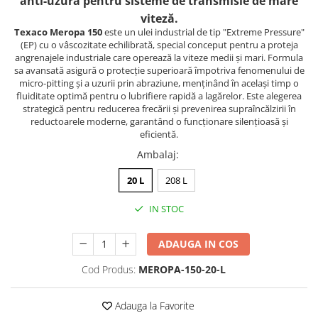
anti-uzură pentru sisteme de transmisie de mare
viteză.
Texaco Meropa 150
este un ulei industrial de tip "Extreme Pressure"
(EP) cu o vâscozitate echilibrată, special conceput pentru a proteja
angrenajele industriale care operează la viteze medii și mari. Formula
sa avansată asigură o protecție superioară împotriva fenomenului de
micro-pitting și a uzurii prin abraziune, menținând în același timp o
fluiditate optimă pentru o lubrifiere rapidă a lagărelor. Este alegerea
strategică pentru reducerea frecării și prevenirea supraîncălzirii în
reductoarele moderne, garantând o funcționare silențioasă și
eficientă.
Ambalaj
:
20 L
208 L
IN STOC
ADAUGA IN COS
Cod Produs:
MEROPA-150-20-L
Adauga la Favorite