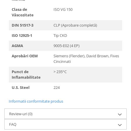
Clasa de
ISO VG 150
Vâscozitate
DIN 51517-3
CLP (Aprobare completă)
ISO 12925-1
Tip CKD
AGMA
9005-E02 (4 EP)
Aprobări OEM
Siemens (Flender), David Brown, Fives
Cincinnati
Punct de
> 235°C
Inflamabilitate
U.S. Steel
224
Informatii conformitate produs
Review-uri
(0)
FAQ