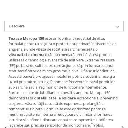
Descriere
Texaco Meropa 150
este un lubrifiant industrial de elită,
formulat pentru a asigura o protecție superioară în sistemele de
angrenaje unde viteza de rotație și sarcina necesită o
vâscozitate cinematică
intermediară precisă. Acest produs
utilizează o tehnologie avansată de aditivare Extreme Pressure
(EP) pe bază de sulf-fosfor, care acționează prin formarea unui
strat sacrificator de micro-grosime la nivelul flancurilor dinților.
Această barieră protejează metalul împotriva sudării la rece și a
uzurii prin micro-pitting, fenomene frecvente în cazul pornirilor
sub sarcină sau al regimurilor de funcționare intermitente.
Spre deosebire de lubrifianții minerali standard, Meropa 150
demonstrează o
stabilitate la oxidare
excepțională, prevenind
creșterea vâscozității cauzată de expunerea prelungită la
temperaturi ridicate. Formula sa este optimizată pentru a
menține curățenia internă a reductoarelor, limitând formarea
lacurilor și a nămolurilor care ar putea compromite lubrifierea
lagărelor sau precizia senzorilor de monitorizare. În plus,