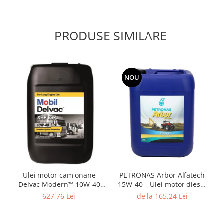
PRODUSE SIMILARE
NOU
Ulei motor camionane
PETRONAS Arbor Alfatech
Delvac Modern™ 10W-40
15W-40 – Ulei motor diesel
Advanced Protection (fost
pentru utilaje agricole și de
627,76 Lei
de la 165,24 Lei
Mobil Delvac™ XHP ESP
construcții
10W-40)